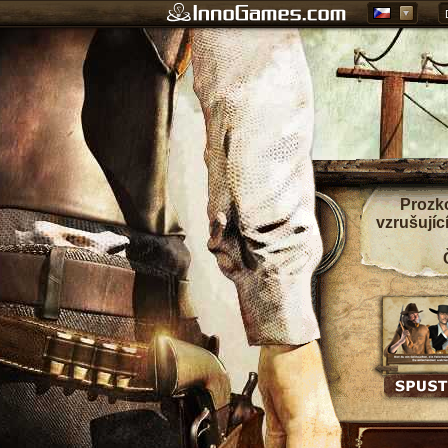
Prozko
vzrušujíc