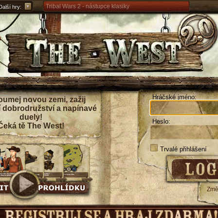
Tribal Wars 2 - nástupce klasiky
Další hry:
Forge of Empires – strategicky napříč věky
Grepolis – vybuduj svou říši v antickém Řecku
Hráčské jméno:
umej novou zemi, zažij
í dobrodružství a napínavé
duely!
Heslo:
Čeká tě The West!
Trvalé přihlášení
Změn