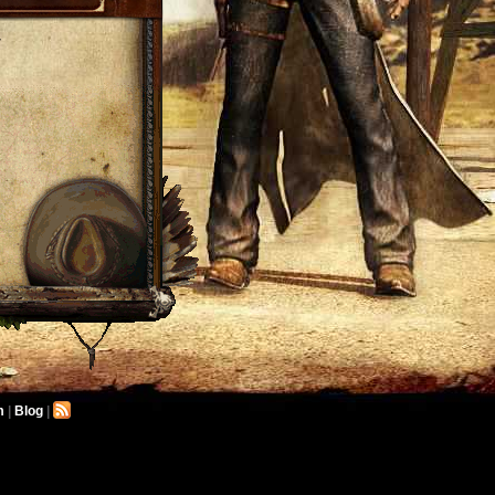
-
m
|
Blog
|