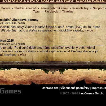
Fórum
-
Studnici znalostí
-
Znovu potvrdit email
-
Pravidla hry
-
Support
Team
-
Facebook
-
Timeline
eciální víkendové bonusy
5.08.26 v 20:05 hodin)
eciální bonusový víkend je tady! Užijte si od 8. srpna (4:30) do 10. srpna
:30) odměny navíc a staňte se postrachem divokého západu!
» více
ukon 2026
2.08.26 v 21:42 hodin)
je to tady! Po dlouhé době otevíráme speciální zrychlený svět, kde si
žete užít spoustu zábavy a vyhrát zajímavé ceny! Předregistrace je již
ní otevřena!
» více
Ochrana dat
|
Všeobecné podmínky
|
Impressu
© 2007 - 2026
InnoGames GmbH