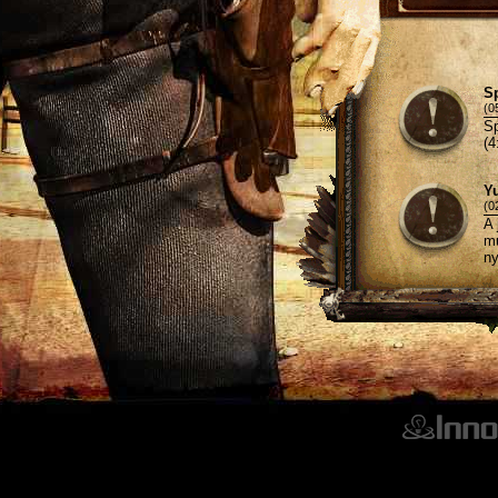
Sp
(0
Sp
(4
Y
(0
A 
mů
ny